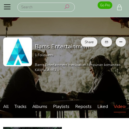
Go Pro
Share
Bams Entertainment
1
Followers
Bams Entertainment merupakan himpunan komunitas
KAWULA MU...
All
Tracks
Albums
Playlists
Reposts
Liked
Videos