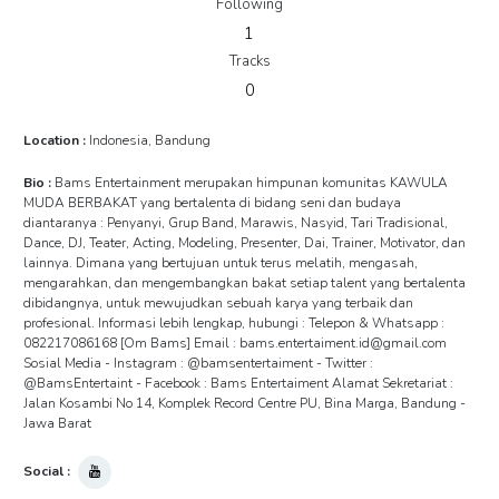
Following
1
Tracks
0
Location :
Indonesia, Bandung
Bio :
Bams Entertainment merupakan himpunan komunitas KAWULA
MUDA BERBAKAT yang bertalenta di bidang seni dan budaya
diantaranya : Penyanyi, Grup Band, Marawis, Nasyid, Tari Tradisional,
Dance, DJ, Teater, Acting, Modeling, Presenter, Dai, Trainer, Motivator, dan
lainnya. Dimana yang bertujuan untuk terus melatih, mengasah,
mengarahkan, dan mengembangkan bakat setiap talent yang bertalenta
dibidangnya, untuk mewujudkan sebuah karya yang terbaik dan
profesional. Informasi lebih lengkap, hubungi : Telepon & Whatsapp :
082217086168 [Om Bams] Email : bams.entertaiment.id@gmail.com
Sosial Media - Instagram : @bamsentertaiment - Twitter :
@BamsEntertaint - Facebook : Bams Entertaiment Alamat Sekretariat :
Jalan Kosambi No 14, Komplek Record Centre PU, Bina Marga, Bandung -
Jawa Barat
Social :