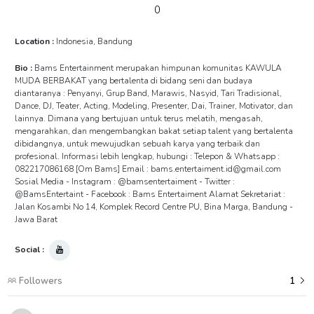
0
Location :
Indonesia, Bandung
Bio :
Bams Entertainment merupakan himpunan komunitas KAWULA
MUDA BERBAKAT yang bertalenta di bidang seni dan budaya
diantaranya : Penyanyi, Grup Band, Marawis, Nasyid, Tari Tradisional,
Dance, DJ, Teater, Acting, Modeling, Presenter, Dai, Trainer, Motivator, dan
lainnya. Dimana yang bertujuan untuk terus melatih, mengasah,
mengarahkan, dan mengembangkan bakat setiap talent yang bertalenta
dibidangnya, untuk mewujudkan sebuah karya yang terbaik dan
profesional. Informasi lebih lengkap, hubungi : Telepon & Whatsapp :
082217086168 [Om Bams] Email : bams.entertaiment.id@gmail.com
Sosial Media - Instagram : @bamsentertaiment - Twitter :
@BamsEntertaint - Facebook : Bams Entertaiment Alamat Sekretariat :
Jalan Kosambi No 14, Komplek Record Centre PU, Bina Marga, Bandung -
Jawa Barat
Social :
Followers
1