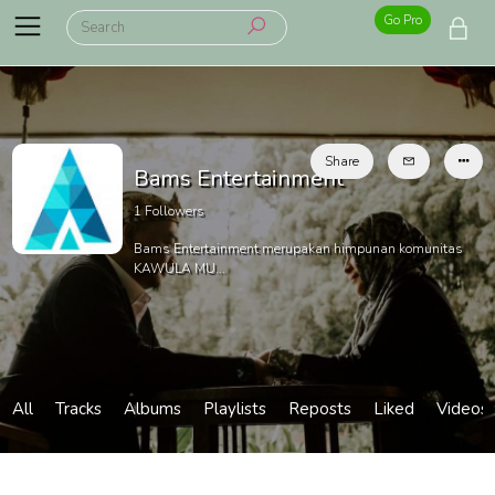
Go Pro
Share
Bams Entertainment
1
Followers
Bams Entertainment merupakan himpunan komunitas
KAWULA MU...
All
Tracks
Albums
Playlists
Reposts
Liked
Videos