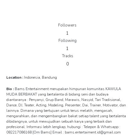
Followers
1
Following
1
Tracks
0
Location :
Indonesia, Bandung
Bio :
Bams Entertainment merupakan himpunan komunitas KAWULA
MUDA BERBAKAT yang bertalenta di bidang seni dan budaya
diantaranya : Penyanyi, Grup Band, Marawis, Nasyid, Tari Tradisional,
Dance, DJ, Teater, Acting, Modeling, Presenter, Dai, Trainer, Motivator, dan
lainnya. Dimana yang bertujuan untuk terus melatih, mengasah,
mengarahkan, dan mengembangkan bakat setiap talent yang bertalenta
dibidangnya, untuk mewujudkan sebuah karya yang terbaik dan
profesional. Informasi lebih lengkap, hubungi : Telepon & Whatsapp :
082217086168 [Om Bams] Email : bams.entertaiment.id@gmail.com