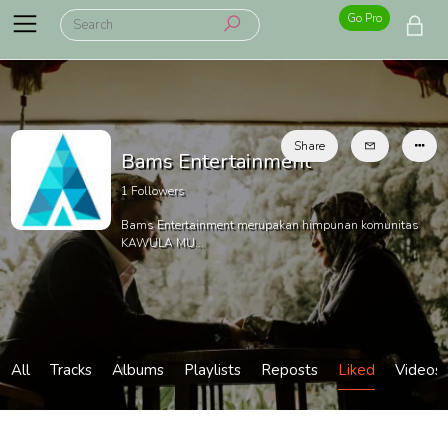
Go Pro
Share
Bams Entertainment
1
Followers
Bams Entertainment merupakan himpunan komunitas
KAWULA MU...
All
Tracks
Albums
Playlists
Reposts
Liked
Videos