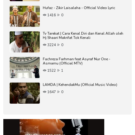
Hufaz - Zikir Laisalaha - Official Video Lyric
1416
0
Tv Tarekat | Cara Kenal Diri dan Kenal Allah oleh
Hj Shaari Makrifat Tok Kenali
3224
0
Fachreza Farhman feat Asyraf Nur One -
Asmamu (Official MTV)
1522
1
LAMDA | KehendakMu (Official Music Video)
1647
0