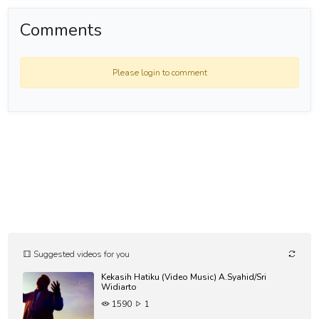
#musikreligi #Elfatanasyid #temansejati #nasyidacapella #popreligi
#islamic #Coverlagu #MusikIndonesia #Cover #wedding
Comments
#pernikahan
Please login to comment
Suggested videos for you
Kekasih Hatiku (Video Music) A.Syahid/Sri
Widiarto
1590
1