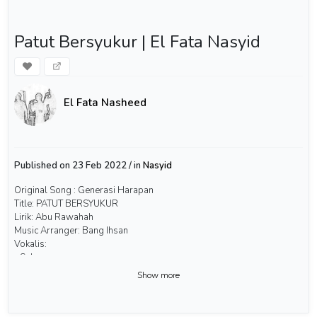
Patut Bersyukur | El Fata Nasyid
El Fata Nasheed
Published on 23 Feb 2022 / in
Nasyid
Original Song : Generasi Harapan
Title: PATUT BERSYUKUR
Lirik: Abu Rawahah
Music Arranger: Bang Ihsan
Vokalis:
- Sulaeman
- Rifana
Show more
- Wildan
#nasyid #nasheed #nasyidpernikahan #bersyukur #gambus