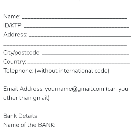
Name: ___________________________________
ID/KTP: ___________________________________
Address: __________________________________
_________________________________________
City/postcode: _____________________________
Country: __________________________________
Telephone: (without international code)
________
Email Address: yourname@gmail.com (can you
other than gmail)
Bank Details
Name of the BANK:
______________________________