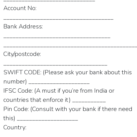
Account No:
____________________________________
Bank Address:
___________________________________
___________________________________________
City/postcode:
__________________________________
SWIFT CODE: (Please ask your bank about this
number) ____________________
IFSC Code: (A must if you’re from India or
countries that enforce it) ___________
Pin Code: (Consult with your bank if there need
this) ____________________
Country:
________________________________________