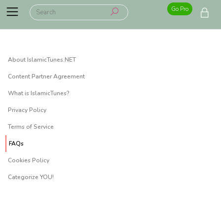
Go Pro
About IslamicTunes.NET
Content Partner Agreement
What is IslamicTunes?
Privacy Policy
Terms of Service
FAQs
Cookies Policy
Categorize YOU!