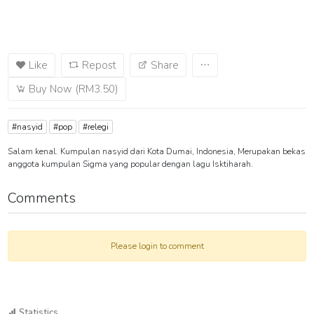
Like
Repost
Share
Buy Now (RM3.50)
#nasyid
#pop
#relegi
Salam kenal. Kumpulan nasyid dari Kota Dumai, Indonesia, Merupakan bekas
anggota kumpulan Sigma yang popular dengan lagu Isktiharah.
Comments
Please login to comment
Statistics