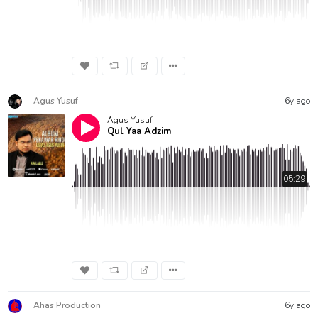
Agus Yusuf
6y ago
Agus Yusuf
Qul Yaa Adzim
05:29
Ahas Production
6y ago