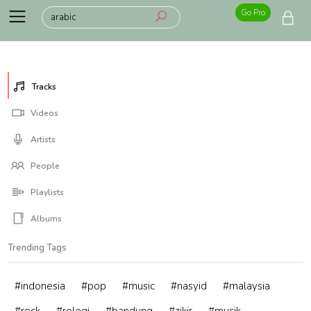
Go Pro
Tracks
Videos
Artists
People
Playlists
Albums
Trending Tags
#indonesia
#pop
#music
#nasyid
#malaysia