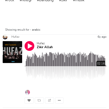
#rock
#relegi
#bandung
#zikir
#musik
Showing result for -
arabic
Hufaz
6y ago
Hufaz
Zikir Allah
02:16