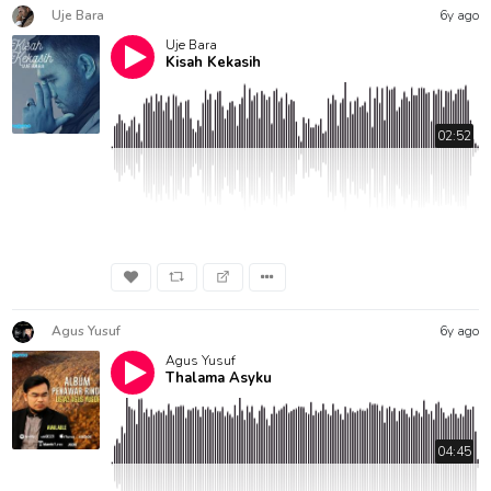
Uje Bara
6y ago
Uje Bara
Kisah Kekasih
02:52
Agus Yusuf
6y ago
Agus Yusuf
Thalama Asyku
04:45