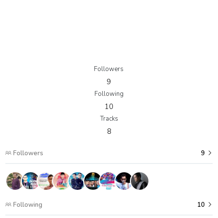
Agus Yusuf - Thalama Asyku
RM3.90
Agus Yusuf - Yaa Tawwab
RM3.90
Followers
9
Following
10
Tracks
8
Followers
9
Following
10