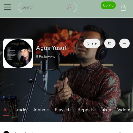
Go Pro
Share
Agus Yusuf
9
Followers
All
Tracks
Albums
Playlists
Reposts
Liked
Videos