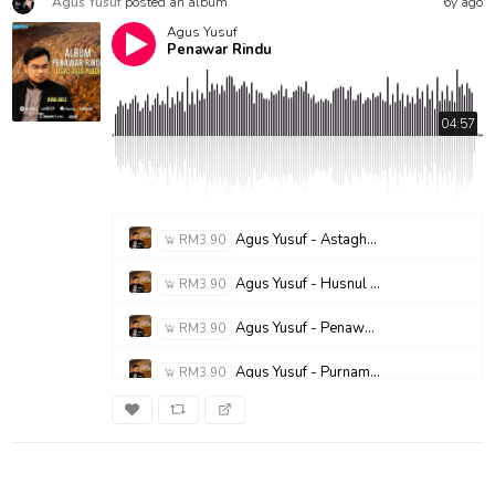
Agus Yusuf
posted an album
6y ago
Agus Yusuf
Penawar Rindu
04:57
Agus Yusuf - Astaghfirullah Rabbal Baroya
RM3.90
Agus Yusuf - Husnul Khatimah
RM3.90
Agus Yusuf - Penawar Rindu
RM3.90
Agus Yusuf - Purnama Terindah
RM3.90
Agus Yusuf - Qul Yaa Adzim
RM3.90
Agus Yusuf - Sepohon Kayu
RM3.90