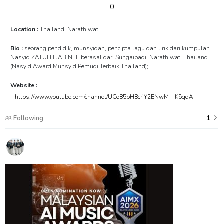
0
Location :
Thailand, Narathiwat
Bio :
seorang pendidik, munsyidah, pencipta lagu dan lirik dari kumpulan
Nasyid ZATULHIJAB NEE berasal dari Sungaipadi, Narathiwat, Thailand
(Nasyid Award Munsyid Pemudi Terbaik Thailand);
Website :
https://www.youtube.com/channel/UCo85pH8criY2ENwM__K5qqA
Following
1