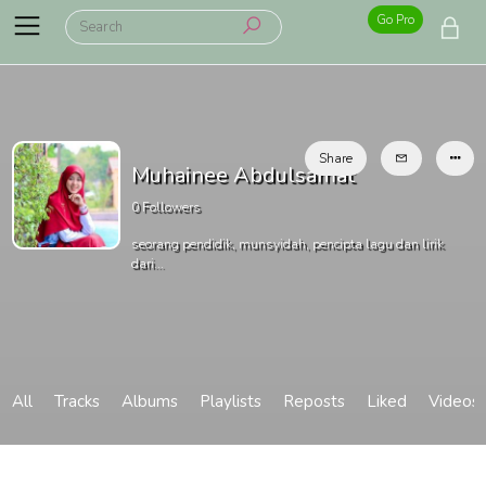
Go Pro
Share
Muhainee Abdulsamat
0
Followers
seorang pendidik, munsyidah, pencipta lagu dan lirik
dari...
All
Tracks
Albums
Playlists
Reposts
Liked
Videos