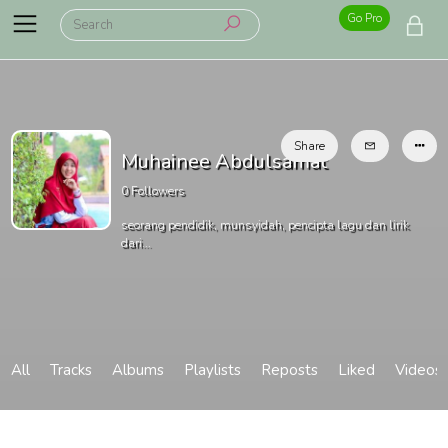
Go Pro
Share
Muhainee Abdulsamat
0
Followers
seorang pendidik, munsyidah, pencipta lagu dan lirik
dari...
All
Tracks
Albums
Playlists
Reposts
Liked
Videos