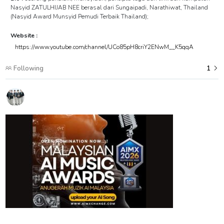
Nasyid ZATULHIJAB NEE berasal dari Sungaipadi, Narathiwat, Thailand
(Nasyid Award Munsyid Pemudi Terbaik Thailand);
Website :
https://www.youtube.com/channel/UCo85pH8criY2ENwM__K5qqA
Following
1