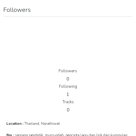
Followers
Followers
0
Following
1
Tracks
0
Location :
Thailand, Narathiwat
Bio :
seorang pendidik, munsyidah, pencipta lagu dan lirik dari kumpulan