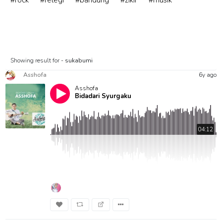
#rock
#relegi
#bandung
#zikir
#musik
Showing result for -
sukabumi
Asshofa
6y ago
Asshofa
Bidadari Syurgaku
04:12