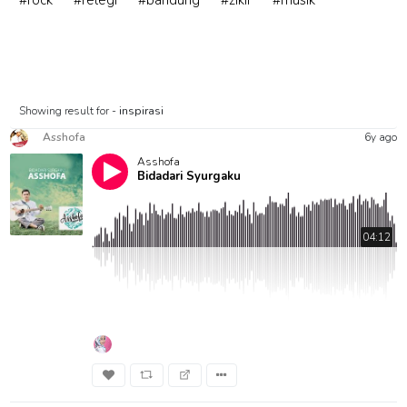
#rock
#relegi
#bandung
#zikir
#musik
Showing result for -
inspirasi
Asshofa
6y ago
Asshofa
Bidadari Syurgaku
04:12