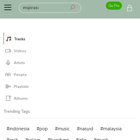
Go Pro
Tracks
Videos
Artists
People
Playlists
Albums
Trending Tags
#indonesia
#pop
#music
#nasyid
#malaysia