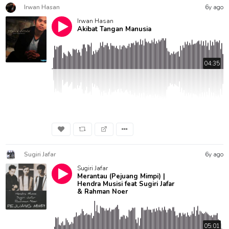
Irwan Hasan
6y ago
Irwan Hasan
Akibat Tangan Manusia
04:35
Sugiri Jafar
6y ago
Sugiri Jafar
Merantau (Pejuang Mimpi) |
Hendra Musisi feat Sugiri Jafar
& Rahman Noer
05:01